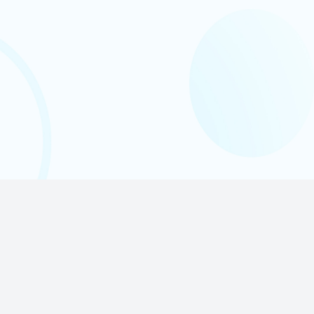
电子邮箱
企业地址
联系电话
sims-contact@amia
石家庄高新区长江街
18032678656
sys.com
道昆仑大街天山世界
之门J座12层1211
室
产品与服务
|
招聘与合作
|
关于我们
|
服务协议
|
隐私政策